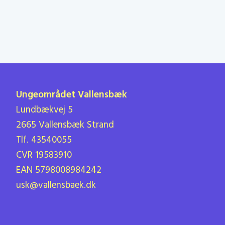
Ungeområdet Vallensbæk
Lundbækvej 5
2665 Vallensbæk Strand
Tlf. 43540055
CVR 19583910
EAN 5798008984242
usk@vallensbaek.dk