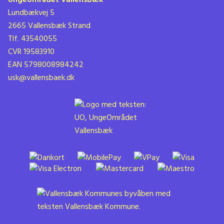
Lundbækvej 5
2665 Vallensbæk Strand
Tlf. 43540055
CVR 19583910
EAN 5798008984242
usk@vallensbaek.dk