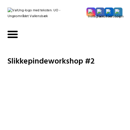
Slikkepindeworkshop #2
Tag med på et vaskeægte slikkepindeeventyr!
I dette eventyr er det kun fantasien, der sætter
grænser for det færdige produkt, hvor du skal lave
dine helt egne slikkepinde. Vi koger sukkermasser
op med forskellige farver og smage. Sukkermassen
hældes i forskellige forme eller snoes, blandes og