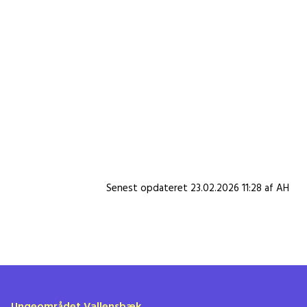
formes i frihånd. Derefter skal de pyntes med
sukkerblomster, krymmel og spiseligt glimmer.
Du får alle dine slikkepinde med hjem i en flot
goodiebag.
Info
Senest opdateret 23.02.2026 11:28 af AH
Ungeområdet Vallensbæk